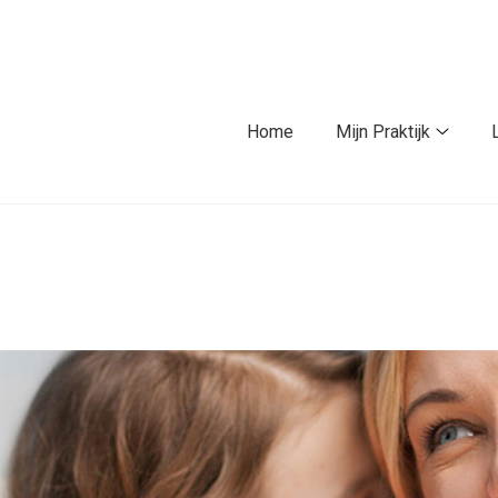
fdmenu
Home
Mijn Praktijk
Mijn
Praktij
subme