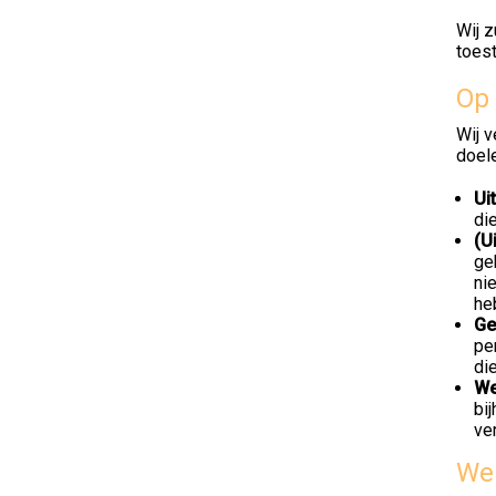
Wij 
toes
Op 
Wij 
doel
Ui
di
(U
ge
ni
he
Ge
pe
di
We
bi
ve
Wel