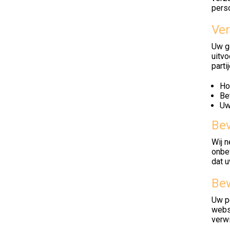
pers
Ver
Uw ge
uitvo
parti
Ho
Be
Uw
Bev
Wij 
onbe
dat u
Be
Uw p
webs
verw