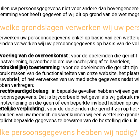
zullen uw persoonsgegevens niet voor andere dan bovengenoemde
temming voor heeft gegeven of wij dit op grond van de wet mog
welke grondslagen verwerken wij uw pe
verwerken uw persoonsgegevens enkel op basis van een wetteli
einden verwerken wij uw persoonsgegevens op basis van de vo
tvoering van de overeenkomst
: voor de doeleinden die gericht
enstverlening, bijvoorbeeld om uw inschrijving af te handelen;
itdrukkelijke) toestemming
: voor de doeleinden die gericht zijn
bruik maken van de functionaliteiten van onze website, het plaat
euwsbrief, of het verwerken van uw medische gegevens nadat wij
bben verkregen;
rechtvaardigd belang
: in bepaalde gevallen hebben wij een ge
rsoonsgegevens. Dat is bijvoorbeeld het geval als wij gebruik m
enstverlening en die geen of een beperkte invloed hebben op uw
ttelijke verplichting
: voor de doeleinden die gericht zijn op h
jhouden van uw medisch dossier kunnen wij een wettelijke grondsl
rplicht bepaalde gegevens te bewaren van de bestelling die u i
ke persoonsgegevens hebben wij nodig?