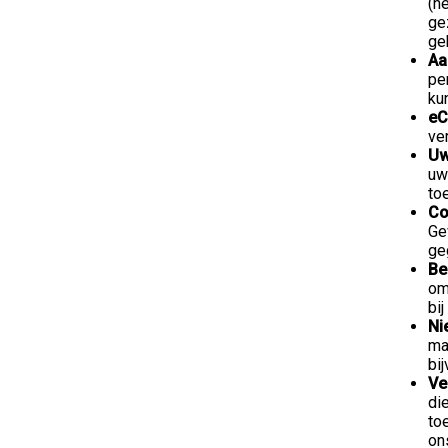
(h
ge
ge
Aa
pe
ku
eC
ve
Uw
uw
to
Co
Ge
ge
Be
om
bi
Ni
ma
bi
Ve
di
to
on