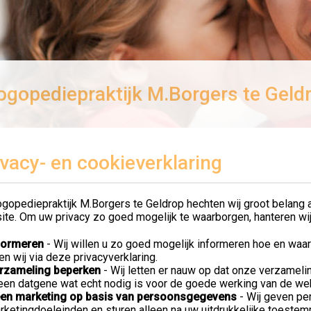
ogopediepraktijk M.Borgers te Geld
ivacy- en cookieverklaring
ogopediepraktijk M.Borgers te Geldrop hechten wij groot belang 
ite. Om uw privacy zo goed mogelijk te waarborgen, hanteren wi
formeren
- Wij willen u zo goed mogelijk informeren hoe en wa
en wij via deze privacyverklaring.
rzameling beperken
- Wij letten er nauw op dat onze verzameli
leen datgene wat echt nodig is voor de goede werking van de web
en marketing op basis van persoonsgegevens
- Wij geven pe
rketingdoeleinden en sturen alleen na uw uitdrukkelijke toeste