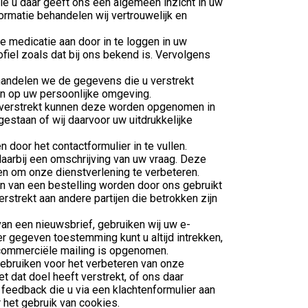
ie u daar geeft ons een algemeen inzicht in uw
ormatie behandelen wij vertrouwelijk en
e medicatie aan door in te loggen in uw
ofiel zoals dat bij ons bekend is. Vervolgens
handelen we de gegevens die u verstrekt
en op uw persoonlijke omgeving.
 verstrekt kunnen deze worden opgenomen in
gestaan of wij daarvoor uw uitdrukkelijke
n door het contactformulier in te vullen.
aarbij een omschrijving van uw vraag. Deze
n om onze dienstverlening te verbeteren.
en van een bestelling worden door ons gebruikt
strekt aan andere partijen die betrokken zijn
an een nieuwsbrief, gebruiken wij uw e-
r gegeven toestemming kunt u altijd intrekken,
ke commerciële mailing is opgenomen.
ebruiken voor het verbeteren van onze
t dat doel heeft verstrekt, of ons daar
feedback die u via een klachtenformulier aan
het gebruik van cookies.