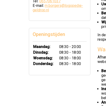
Tel:
0657061037
Uw
E-mail:
m.borgers@logopedie-
om
geldrop.nl
Be
da
Wi
pr
Openingstijden
In de
resp
Maandag:
08:30 - 20:00
Waa
Dinsdag:
08:30 - 18:00
Afha
Woensdag:
08:30 - 18:00
webs
Donderdag:
08:30 - 18:00
Be
ge
ge
we
In
wo
be
An