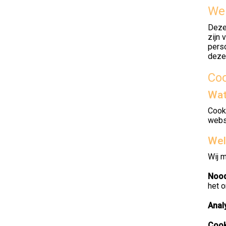
Web
Deze
zijn 
pers
deze
Co
Wat
Cook
webs
Wel
Wij m
Nood
het 
Anal
Cook