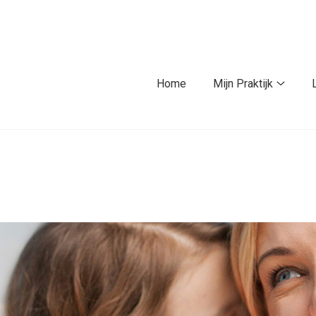
fdmenu
Home
Mijn Praktijk
Mijn
Praktij
subme