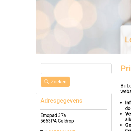
L
Pr
Zoeken
Bij L
webs
Adresgegevens
In
do
Ve
Emopad 37a
al
5663PA Geldrop
Ge
ma