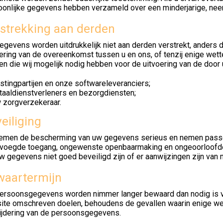
oonlijke gegevens hebben verzameld over een minderjarige, nee
strekking aan derden
gevens worden uitdrukkelijk niet aan derden verstrekt, anders da
ering van de overeenkomst tussen u en ons, of tenzij enige wette
jen die wij mogelijk nodig hebben voor de uitvoering van de door
stingpartijen en onze softwareleveranciers;
taaldienstverleners en bezorgdiensten;
 zorgverzekeraar.
eiliging
nemen de bescherming van uw gegevens serieus en nemen passe
voegde toegang, ongewenste openbaarmaking en ongeoorloofde wi
w gegevens niet goed beveiligd zijn of er aanwijzingen zijn van
waartermijn
ersoonsgegevens worden nimmer langer bewaard dan nodig is voo
ite omschreven doelen, behoudens de gevallen waarin enige wette
ijdering van de persoonsgegevens.