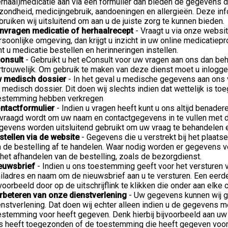
erhaal)medicatie aan via een formulier dan bieden de gegevens d
zondheid, medicijngebruik, aandoeningen en allergieën. Deze inf
bruiken wij uitsluitend om aan u de juiste zorg te kunnen bieden.
nvragen medicatie of herhaalrecept
- Vraagt u via onze websit
rsoonlijke omgeving, dan krijgt u inzicht in uw online medicatiepr
nt u medicatie bestellen en herinneringen instellen.
onsult
- Gebruikt u het eConsult voor uw vragen aan ons dan be
rtrouwelijk. Om gebruik te maken van deze dienst moet u inlogg
 medisch dossier
- In het geval u medische gegevens aan ons
 medisch dossier. Dit doen wij slechts indien dat wettelijk is toe
estemming hebben verkregen
ntactformulier
- Indien u vragen heeft kunt u ons altijd benadere
vraagd wordt om uw naam en contactgegevens in te vullen met d
gevens worden uitsluitend gebruikt om uw vraag te behandelen e
stellen via de website
- Gegevens die u verstrekt bij het plaats
 de bestelling af te handelen. Waar nodig worden er gegevens ver
j het afhandelen van de bestelling, zoals de bezorgdienst.
euwsbrief
- Indien u ons toestemming geeft voor het versturen v
iladres en naam om de nieuwsbrief aan u te versturen. Een eerde
jvoorbeeld door op de uitschrijflink te klikken die onder aan el
rbeteren van onze dienstverlening
- Uw gegevens kunnen wij g
enstverlening. Dat doen wij echter alleen indien u de gegevens me
estemming voor heeft gegeven. Denk hierbij bijvoorbeeld aan uw 
s heeft toegezonden of de toestemming die heeft gegeven voor 