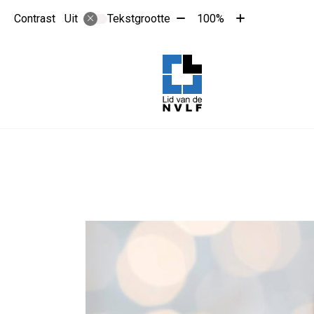
Tekst
Tekst
Contrast
Tekstgrootte
100%
Uit
verkleinen
vergroten
met
met
10%
10%
Hoo