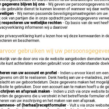
 gegevens blijven bij ons
- Wij geven uw persoonsgegevens niet 
 de gebruikte dienst te kunnen leveren of wanneer wij daar wetteli
veiligen
- Wij nemen passende beveiligingsmaatregelen om uw
t ook van partijen die in onze opdracht persoonsgegevens verwe
j respecteren uw wettelijke rechten
- Op basis van de wet heeft
ivacyverklaring informeren wij u daarover
ze privacyverklaring kunt u lezen hoe wij deze kernwaarden in de
ecteren en beschermen.
rvoor gebruiken wij uw persoonsgegeve
nkelijk van de door ons via de website aangeboden diensten ku
ite kunt achterlaten worden gebruikt voor de onderstaande doel
heren van uw account en profiel
- Indien u ervoor kiest om een
gevens om dit te realiseren. Denk hierbij aan uw e-mailadres,
slacht en uw geboortedatum. Deze gegevens maken het mogelij
bsite te gebruiken. Door een account aan te maken hoeft u de ge
schrijven en afspraak maken
- Indien u zich via onze website bi
rden de gegevens die u verstrekt in het betreffende formulier of
heren van uw inschrijving en het maken van een afspraak.
amnese- of (herhaal)receptformulier
- Vult u via onze website