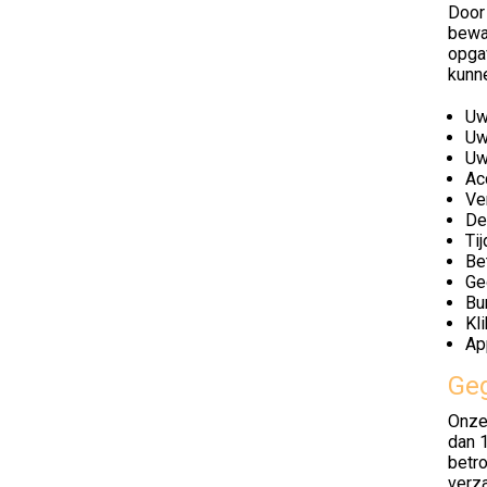
Door 
bewa
opgav
kunn
Uw
Uw
Uw
Ac
Ve
De
Ti
Be
Ge
Bu
Kl
Ap
Geg
Onze
dan 1
betro
verz