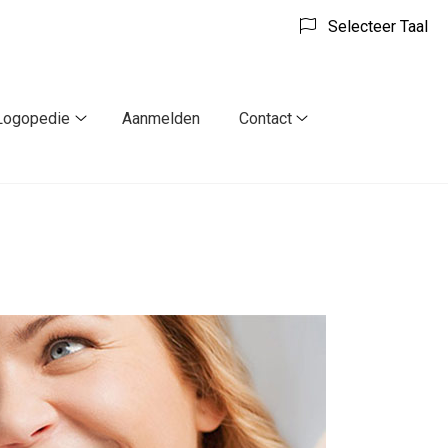
Selecteer Taal
Logopedie
Aanmelden
Contact
Logopedie
Contact
k
submenu
submenu
nu