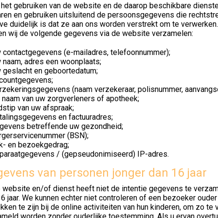
het gebruiken van de website en de daarop beschikbare diensten
ren en gebruiken uitsluitend de persoonsgegevens die rechtstr
e duidelijk is dat ze aan ons worden verstrekt om te verwerken. 
en wij de volgende gegevens via de website verzamelen:
 contactgegevens (e-mailadres, telefoonnummer);
 naam, adres een woonplaats;
 geslacht en geboortedatum;
countgegevens;
rzekeringsgegevens (naam verzekeraar, polisnummer, aanvangs
 naam van uw zorgverleners of apotheek;
jdstip van uw afspraak;
talingsgegevens en factuuradres;
gevens betreffende uw gezondheid;
rgerservicenummer (BSN);
ik- en bezoekgedrag;
paraatgegevens / (gepseudonimiseerd) IP-adres.
evens van personen jonger dan 16 jaar
 website en/of dienst heeft niet de intentie gegevens te verza
6 jaar. We kunnen echter niet controleren of een bezoeker ouder
kken te zijn bij de online activiteiten van hun kinderen, om zo 
ameld worden zonder ouderlijke toestemming. Als u ervan overtu