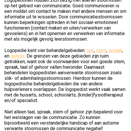
Logopedisten houden zich bezig met allerlei stoornissen
op het gebied van communicatie. Goed communiceren is
een middel om contact te maken met andere mensen en om
informatie uit te wisselen. Door communicatiestoornissen
kunnen beperkingen optreden in het sociaal-emotioneel
functioneren (contact maken en uiten/verwerken van
gevoelens) en in het opnemen en verwerken van informatie
met als mogelijk gevolg leerstoornissen.
Logopedie kent vier behandelgebieden:
taal
,
stem
,
spraak
,
en
gehoor
. De grenzen van deze gebieden zijn ruim
getrokken, want ook de voorwaarden voor een goede stem,
spraak, taal of gehoor vallen hieronder. Daarnaast
behandelen logopedisten aanverwante stoornissen zoals
slik- of ademhalingsstoornissen. Hierdoor kunnen de
logopedische behandelgebieden die van andere
hulpverleners overlappen. De logopedist werkt vaak samen
met de huisarts, school, schoolarts, (kinder)fysiotherapeut
en/of specialist.
Niet alleen taal, spraak, stem of gehoor zijn bepalend voor
het welslagen van de communicatie. Zo kunnen
bijvoorbeeld een verstandelijke handicap of aan autisme
verwante stoornissen de communicatie negatief