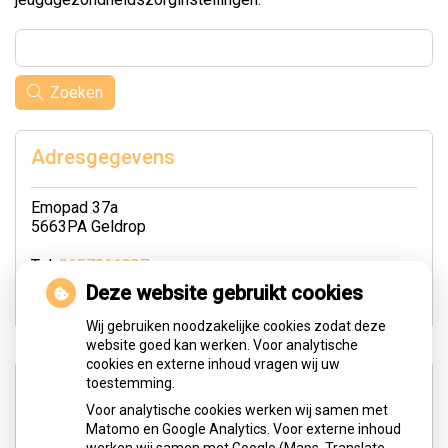
Zoeken
Adresgegevens
Emopad 37a
5663PA Geldrop
Tel:
0657061037
E-mail:
m.borgers@logopedie-geldrop.nl
Deze website gebruikt cookies
Wij gebruiken noodzakelijke cookies zodat deze
website goed kan werken. Voor analytische
cookies en externe inhoud vragen wij uw
Openingstijden
toestemming.
Voor analytische cookies werken wij samen met
Matomo en Google Analytics. Voor externe inhoud
Maandag:
08:30 - 20:00