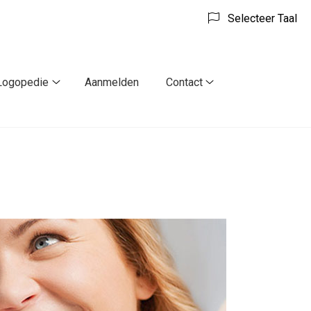
Selecteer Taal
Logopedie
Aanmelden
Contact
Logopedie
Contact
k
submenu
submenu
nu