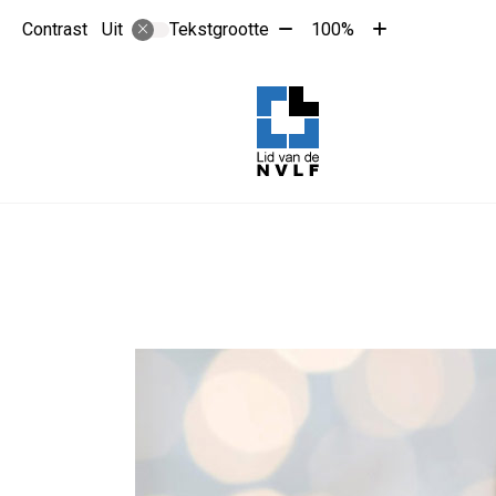
Tekst
Tekst
Contrast
Tekstgrootte
100%
Uit
verkleinen
vergroten
met
met
10%
10%
Hoo