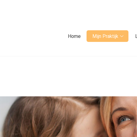
fdmenu
Home
Mijn Praktijk
Mijn
Praktij
subme