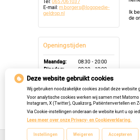
Tel:
0657061037
E-mail:
m.borgers@logopedie-
Ik be
geldrop.nl
de on
Openingstijden
Maandag:
08:30 - 20:00
Dinsdag:
08:30 - 18:00
Woensdag:
08:30 - 18:00
Deze website gebruikt cookies
Donderdag:
08:30 - 18:00
Wij gebruiken noodzakelijke cookies zodat deze website 
Voor analytische cookies werken wij samen met Matomo e
Instagram, X (Twitter), Qualizorg, Patiëntenvertellen en
Via Cookie-instellingen onderaan de website kunt u op 
Lees meer over onze Privacy- en Cookieverklaring.
Ga
Instellingen
Weigeren
Accepteren
terug