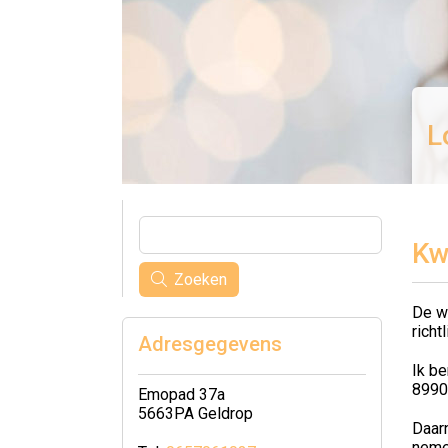
L
Kw
Zoeken
De w
richt
Adresgegevens
Ik b
8990
Emopad 37a
5663PA Geldrop
Daarn
neme