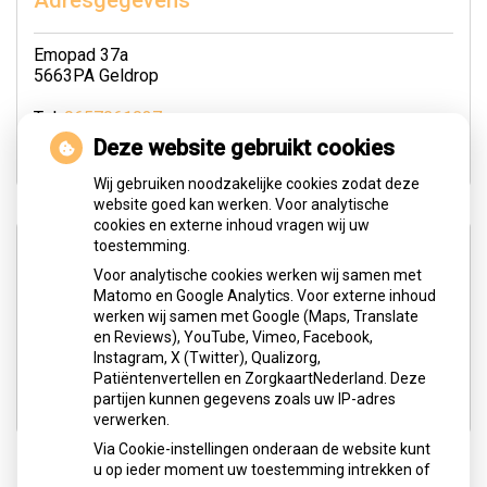
Adresgegevens
Emopad 37a
5663PA Geldrop
Tel:
0657061037
E-mail:
m.borgers@logopedie-geldrop.nl
Deze website gebruikt cookies
Wij gebruiken noodzakelijke cookies zodat deze
website goed kan werken. Voor analytische
cookies en externe inhoud vragen wij uw
Openingstijden
toestemming.
Voor analytische cookies werken wij samen met
Matomo en Google Analytics. Voor externe inhoud
Maandag:
08:30 - 20:00
werken wij samen met Google (Maps, Translate
Dinsdag:
08:30 - 18:00
en Reviews), YouTube, Vimeo, Facebook,
Instagram, X (Twitter), Qualizorg,
Woensdag:
08:30 - 18:00
Patiëntenvertellen en ZorgkaartNederland. Deze
Donderdag:
08:30 - 18:00
partijen kunnen gegevens zoals uw IP-adres
verwerken.
Via Cookie-instellingen onderaan de website kunt
u op ieder moment uw toestemming intrekken of