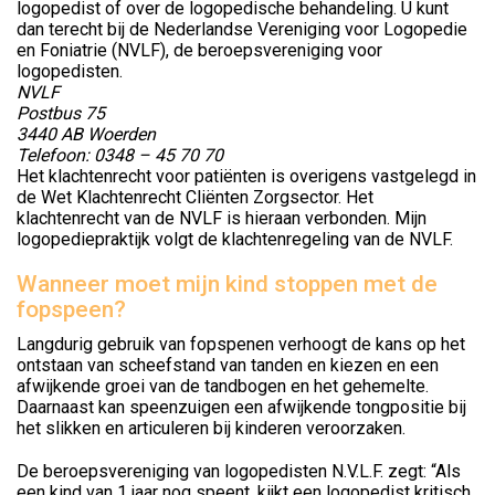
logopedist of over de logopedische behandeling. U kunt
dan terecht bij de Nederlandse Vereniging voor Logopedie
en Foniatrie (NVLF), de beroepsvereniging voor
logopedisten.
NVLF
Postbus 75
3440 AB Woerden
Telefoon: 0348 – 45 70 70
Het klachtenrecht voor patiënten is overigens vastgelegd in
de Wet Klachtenrecht Cliënten Zorgsector. Het
klachtenrecht van de NVLF is hieraan verbonden. Mijn
logopediepraktijk volgt de klachtenregeling van de NVLF.
Wanneer moet mijn kind stoppen met de
fopspeen?
Langdurig gebruik van fopspenen verhoogt de kans op het
ontstaan van scheefstand van tanden en kiezen en een
afwijkende groei van de tandbogen en het gehemelte.
Daarnaast kan speenzuigen een afwijkende tongpositie bij
het slikken en articuleren bij kinderen veroorzaken.
De beroepsvereniging van logopedisten N.V.L.F. zegt: “Als
een kind van 1 jaar nog speent, kijkt een logopedist kritisch