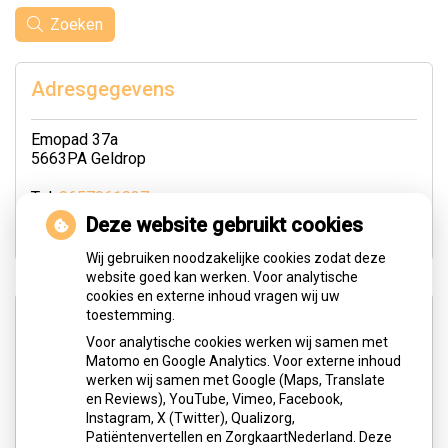
Zoeken
Adresgegevens
Emopad 37a
5663PA Geldrop
Tel:
0657061037
E-mail:
m.borgers@logopedie-geldrop.nl
Deze website gebruikt cookies
Wij gebruiken noodzakelijke cookies zodat deze
website goed kan werken. Voor analytische
cookies en externe inhoud vragen wij uw
Openingstijden
toestemming.
Voor analytische cookies werken wij samen met
Matomo en Google Analytics. Voor externe inhoud
Maandag:
08:30 - 20:00
werken wij samen met Google (Maps, Translate
Dinsdag:
08:30 - 18:00
en Reviews), YouTube, Vimeo, Facebook,
Instagram, X (Twitter), Qualizorg,
Woensdag:
08:30 - 18:00
Patiëntenvertellen en ZorgkaartNederland. Deze
Donderdag:
08:30 - 18:00