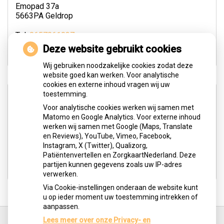
Emopad 37a
5663PA Geldrop
Tel:
0657061037
E-mail:
m.borgers@logopedie-geldrop.nl
Deze website gebruikt cookies
Wij gebruiken noodzakelijke cookies zodat deze
website goed kan werken. Voor analytische
cookies en externe inhoud vragen wij uw
Openingstijden
toestemming.
Voor analytische cookies werken wij samen met
Matomo en Google Analytics. Voor externe inhoud
Maandag:
08:30 - 20:00
werken wij samen met Google (Maps, Translate
Dinsdag:
08:30 - 18:00
en Reviews), YouTube, Vimeo, Facebook,
Instagram, X (Twitter), Qualizorg,
Woensdag:
08:30 - 18:00
Patiëntenvertellen en ZorgkaartNederland. Deze
Donderdag:
08:30 - 18:00
partijen kunnen gegevens zoals uw IP-adres
verwerken.
Via Cookie-instellingen onderaan de website kunt
u op ieder moment uw toestemming intrekken of
aanpassen.
Ga
terug
Lees meer over onze Privacy- en